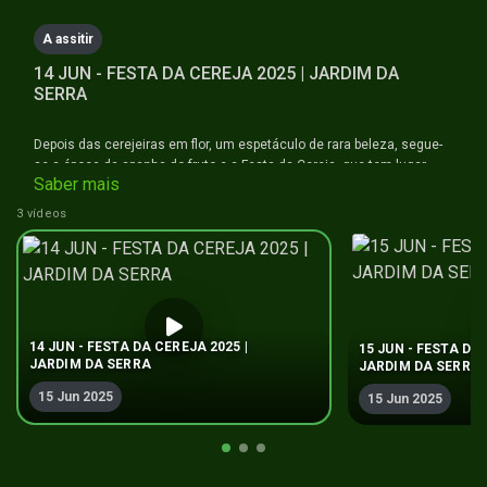
seconds
A assitir
14 JUN - FESTA DA CEREJA 2025 | JARDIM DA
SERRA
Depois das cerejeiras em flor, um espetáculo de rara beleza, segue-
se a época da apanha do fruto e a Festa da Cereja, que tem lugar
Saber mais
entre os dias 14 e 15 de junho, na freguesia do Jardim da Serra.
3 vídeos
Este evento integra um leque variado de atividades lúdico-
desportivas que culminam com um cortejo etnográfico alusivo à
apanha deste delicioso fruto, dando assim a conhecer os costumes
e tradições da localidade.
14 JUN - FESTA DA CEREJA 2025 |
15 JUN - FESTA DA 
#festadacereja #tradição #gastronomia #cultura #jardimdaserra
JARDIM DA SERRA
JARDIM DA SERRA
#festa #ilhadamadeira #naminhaterratv
15 Jun 2025
15 Jun 2025