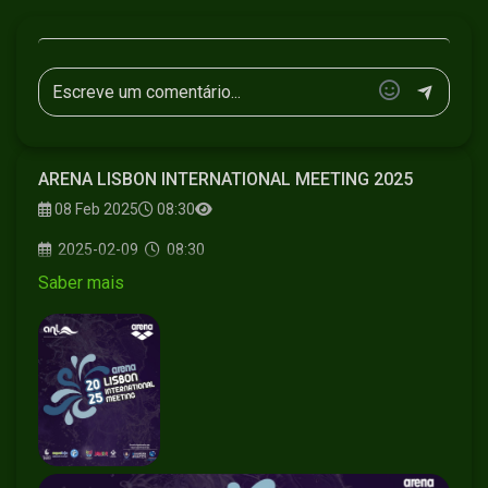
#desporto #natação #internacional #associaçãoataçãolisboa #elite
#atletas #naminhaterratv
ARENA LISBON INTERNATIONAL MEETING 2025
08 Feb 2025
08:30
2025-02-09
08:30
Saber mais