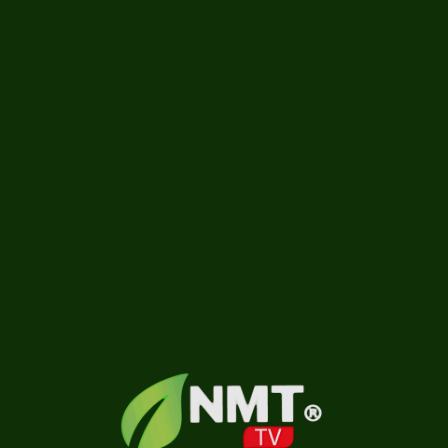
A assitir
Carregando...
Saber mais
0 vídeos