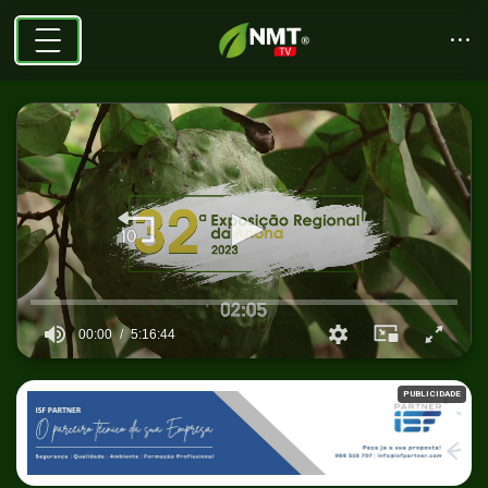
00:00
5:16:44
0
seconds
PUBLICIDADE
of
5
hours,
16
minutes,
44