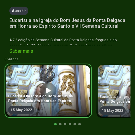
seconds
A assitir
Eucaristia na Igreja do Bom Jesus da Ponta Delgada
em Honra ao Espirito Santo e VII Semana Cultural
A 7.ª edição da Semana Cultural de Ponta Delgada, freguesia do
concelho de São Vicente, arrancou dia 9 e prolonga-se até ao
Saber mais
próximo dia 15 de maio.
6 vídeos
Eucaristia na Igreja do Bom Jesus da
Eucaristia na Igrej
Ponta Delgada em Honra ao Espirito
Ponta Delgada em Ho
Santo e VII Semana Cultural
e VII Semana Cultur
15 May 2022
15 May 2022