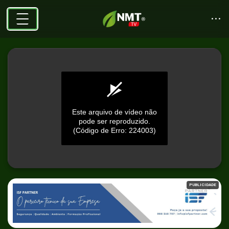
Este arquivo de vídeo não
pode ser reproduzido.
(Código de Erro: 224003)
0
seconds
PUBLICIDADE
of
0
seconds